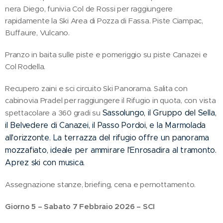
nera Diego, funivia Col de Rossi per raggiungere
rapidamente la Ski Area di Pozza di Fassa. Piste Ciampac,
Buffaure, Vulcano.
Pranzo in baita sulle piste e pomeriggio su piste Canazei e
Col Rodella.
Recupero zaini e sci circuito Ski Panorama. Salita con
cabinovia Pradel per raggiungere il Rifugio in quota, con vista
spettacolare a 360 gradi su
Sassolungo
, il
Gruppo del Sella
,
il Belvedere di
Canazei
, il
Passo Pordoi
, e la
Marmolada
all'orizzonte. La terrazza del rifugio offre un panorama
mozzafiato, ideale per ammirare l'
Enrosadira
al tramonto.
Aprez ski con musica.
Assegnazione stanze, briefing, cena e pernottamento.
Giorno 5 – Sabato 7 Febbraio 2026 – SCI